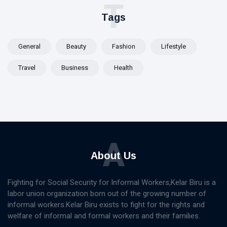
T
Tags
General
Beauty
Fashion
Lifestyle
Travel
Business
Health
A
About Us
Fighting for Social Security for Informal Workers,Kelar Biru is a
labor union organization born out of the growing number of
informal workers.Kelar Biru exists to fight for the rights and
welfare of informal and formal workers and their families.