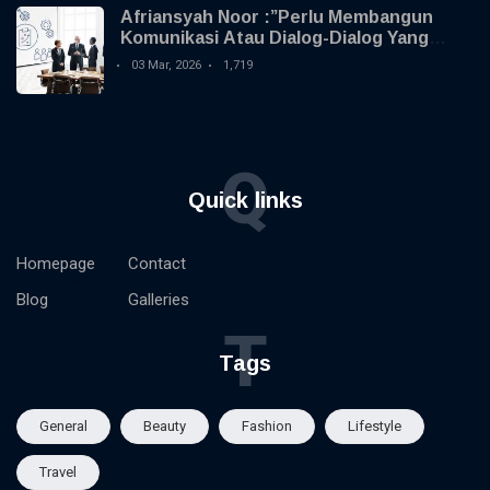
Afriansyah Noor :”Perlu Membangun
Komunikasi Atau Dialog-Dialog Yang
Membangun Dengan Serikat Pekerja
03 Mar, 2026
1,719
Atau Serikat Buruh “
Q
Quick links
Homepage
Contact
Blog
Galleries
T
Tags
General
Beauty
Fashion
Lifestyle
Travel