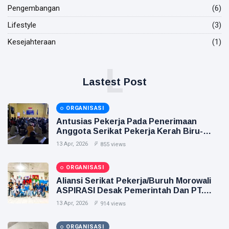
Economy
Pengembangan
(6)
LIFESTYLE
Lifestyle
(3)
AI Semakin
Berkembang,
Kesejahteraan
(1)
Bagaimana
03 Mar,
1,752
Kesiapan
2026
views
Pekerja
L
T
Indonesia ?
Lastest Post
Tags
ORGANISASI
General
Antusias Pekerja Pada Penerimaan
Anggota Serikat Pekerja Kerah Biru-
Beauty
SPSI
13 Apr, 2026
855 views
Fashion
ORGANISASI
Aliansi Serikat Pekerja/Buruh Morowali
Lifestyle
ASPIRASI Desak Pemerintah Dan PT.
ITSS
13 Apr, 2026
Travel
914 views
Business
ORGANISASI